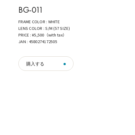
BG-011
FRAME COLOR :
WHITE
LENS COLOR :
S/M (57 SIZE)
PRICE :
¥5,500（with tax）
JAN :
4580274172505
購入する