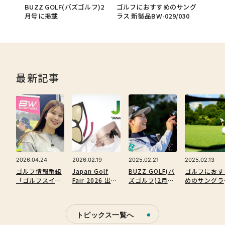
BUZZ GOLF(バズゴルフ)2
ゴルフにおすすめのサング
月号に掲載
ラス 新製品BW-029/030
最新記事
2026.04.24
2026.02.19
2025.02.21
2025.02.13
ゴルフ情報番組
Japan Golf
BUZZ GOLF(バ
ゴルフにおす
出展
「ゴルフスイッ
Fair 2026 出展
ズゴルフ)2月号
めのサングラ
チ！」の取材映
のご案内
に掲載
新製品BW-
像
029/030
トピックス一覧へ